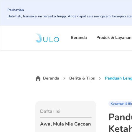
Skip
Perhatian
to
Hati-hati, transaksi ini beresiko tinggi. Anda dapat saja mengalami kerugian 
main
content
Main
Beranda
Produk & Layanan
navigation
Beranda
Berita & Tips
Panduan Lengk
Keuangan & Bi
Daftar Isi
Pand
Awal Mula Mie Gacoan
Ketah