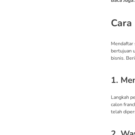
Baca Juga
Cara
Mendaftar 
bertujuan 
bisnis. Ber
1. Me
Langkah pe
calon fran
telah dipe
2. Wa