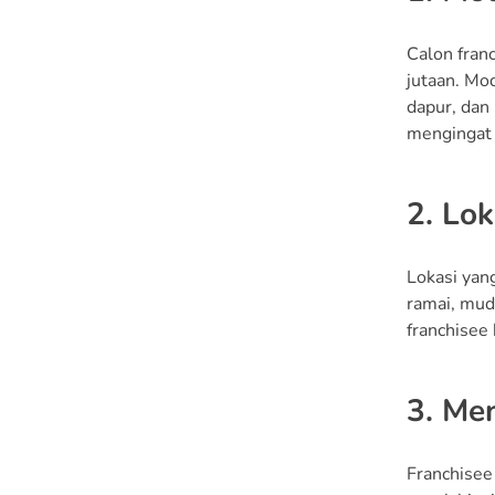
Ditetapkan
5. Manfaatkan Dukungan
Calon fran
dari Tim Pusat
jutaan. Mo
dapur, dan
mengingat 
2. Lok
Lokasi yang
ramai, mud
franchisee
3. Men
Franchisee 