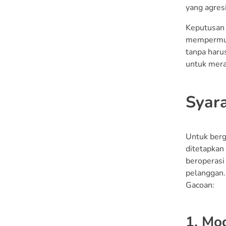
Pengadaan Peralatan,
yang agresi
dan Bahan Baku Awal
Keputusan 
4. Biaya Operasional
mempermuda
Bulanan
tanpa haru
untuk mera
Tips Memulai Bisnis
Franchise Mie Gacoan
Syar
1. Pilih Lokasi Usaha
yang Strategis
Untuk berg
2. Fokus pada Pelayanan
ditetapkan
Pelanggan
beroperasi
3. Kelola Stok Bahan
pelanggan. 
Baku dengan Baik
Gacoan:
4. Patuhi Standar
Operasional yang
1. Mo