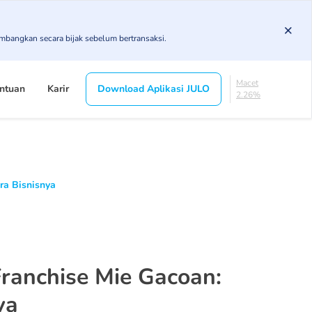
3.78%
KL
imbangkan secara bijak sebelum bertransaksi.
5.37%
Diragukan
4.37%
Macet
ntuan
Karir
Download Aplikasi JULO
2.26%
Lancar
84.21%
DPK
3.78%
KL
5.37%
ra Bisnisnya
Diragukan
4.37%
Macet
2.26%
ranchise Mie Gacoan:
ya