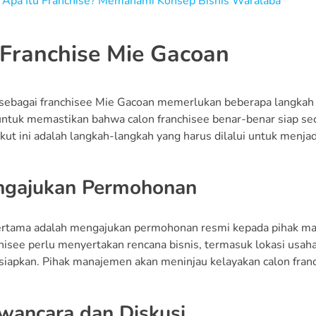
:
Apa Itu Franchise? Memahami Konsep Bisnis Waralaba
 Franchise Mie Gacoan
sebagai franchisee Mie Gacoan memerlukan beberapa langkah ya
untuk memastikan bahwa calon franchisee benar-benar siap s
ikut ini adalah langkah-langkah yang harus dilalui untuk menjad
ngajukan Permohonan
rtama adalah mengajukan permohonan resmi kepada pihak ma
chisee perlu menyertakan rencana bisnis, termasuk lokasi usaha
rsiapkan. Pihak manajemen akan meninjau kelayakan calon franc
wancara dan Diskusi