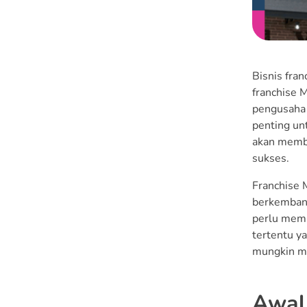
Cara Franchise Mie
Gacoan
1. Mengajukan
Bisnis fra
Permohonan
franchise 
2. Wawancara dan
pengusaha 
Diskusi
penting unt
akan memba
3. Penandatanganan
sukses.
Perjanjian Franchise
Franchise 
4. Mengikuti Pelatihan
berkembang
perlu memp
5. Persiapan Pembukaan
tertentu ya
Outlet
mungkin mu
Keuntungan Franchise
Mie Gacoan
Awal