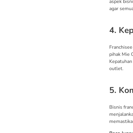
aspek bisn
agar semua
4. Ke
Franchisee
pihak Mie 
Kepatuhan 
outlet.
5. Ko
Bisnis fra
menjalankan
memastikan