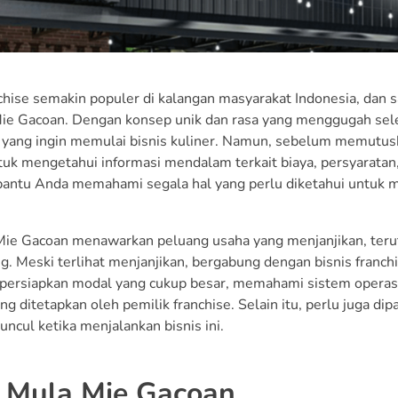
nchise semakin populer di kalangan masyarakat Indonesia, dan 
Mie Gacoan. Dengan konsep unik dan rasa yang menggugah sele
yang ingin memulai bisnis kuliner. Namun, sebelum memutusk
uk mengetahui informasi mendalam terkait biaya, persyaratan, 
ntu Anda memahami segala hal yang perlu diketahui untuk m
Mie Gacoan menawarkan peluang usaha yang menjanjikan, teru
. Meski terlihat menjanjikan, bergabung dengan bisnis franchi
ersiapkan modal yang cukup besar, memahami sistem operasio
ng ditetapkan oleh pemilik franchise. Selain itu, perlu juga 
ncul ketika menjalankan bisnis ini.
 Mula Mie Gacoan