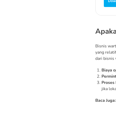
Down
Apaka
Bisnis war
yang relat
dari bisnis
Biaya o
Permint
Proses 
jika lo
Baca Juga