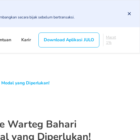
5.78%
KL
imbangkan secara bijak sebelum bertransaksi.
4.96%
Diragukan
5.07%
Macet
ntuan
Karir
Download Aplikasi JULO
1%
Lancar
83.19%
DPK
5.78%
KL
4.96%
 Modal yang Diperlukan!
Diragukan
5.07%
Macet
1%
e Warteg Bahari
al yang Diperlukan!