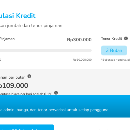
lasi Kredit
an jumlah dan tenor pinjaman
Tenor Kredit
Pinjaman
Rp300.000
3 Bulan
0
Rp50.000.000
*Beberapa nominal pi
ihan per bulan
p109.000
entase biaya per hari adalah 0.1%
ya admin, bunga, dan tenor bervariasi untuk setiap pengguna