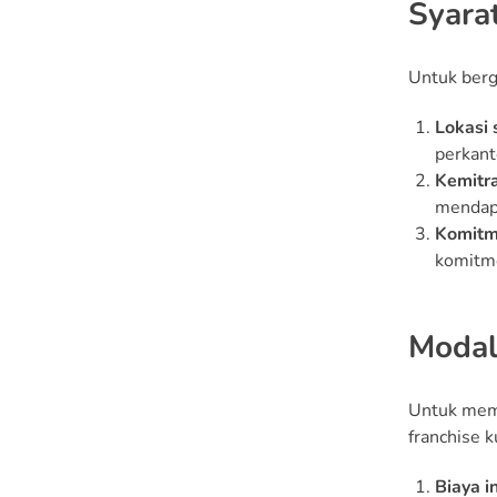
Syara
Untuk berg
Lokasi 
perkant
Kemitr
mendapa
Komitm
komitme
Modal
Untuk memb
franchise k
Biaya i