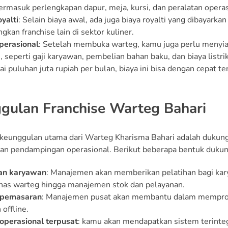
ermasuk perlengkapan dapur, meja, kursi, dan peralatan operas
oyalti
: Selain biaya awal, ada juga biaya royalti yang dibayarka
gkan franchise lain di sektor kuliner.
perasional
: Setelah membuka warteg, kamu juga perlu menyia
, seperti gaji karyawan, pembelian bahan baku, dan biaya list
i puluhan juta rupiah per bulan, biaya ini bisa dengan cepat te
gulan Franchise Warteg Bahari
 keunggulan utama dari Warteg Kharisma Bahari adalah dukun
dan pendampingan operasional. Berikut beberapa bentuk duku
han karyawan
: Manajemen akan memberikan pelatihan bagi kar
as warteg hingga manajemen stok dan pelayanan.
 pemasaran
: Manajemen pusat akan membantu dalam memprom
offline.
operasional terpusat
: kamu akan mendapatkan sistem terinte