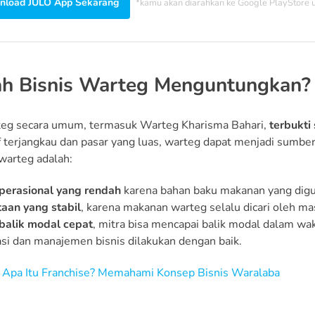
load JULO App Sekarang
*kamu akan diarahkan ke Google PlayStore
h Bisnis Warteg Menguntungkan?
teg secara umum, termasuk Warteg Kharisma Bahari,
terbukt
if terjangkau dan pasar yang luas, warteg dapat menjadi sumb
 warteg adalah:
perasional yang rendah
karena bahan baku makanan yang digun
aan yang stabil
, karena makanan warteg selalu dicari oleh ma
balik modal cepat
, mitra bisa mencapai balik modal dalam wak
kasi dan manajemen bisnis dilakukan dengan baik.
:
Apa Itu Franchise? Memahami Konsep Bisnis Waralaba