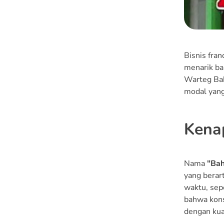
Bisnis fran
menarik ba
Warteg Bah
modal yang
Kena
Nama
"Bah
yang berar
waktu, sep
bahwa kons
dengan kual