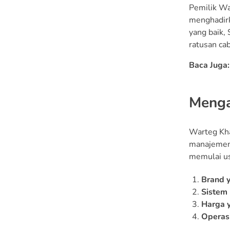
Pemilik Wa
menghadirk
yang baik,
ratusan cab
Baca Juga
Menga
Warteg Kha
manajemen y
memulai us
Brand 
Sistem
Harga 
Operasi