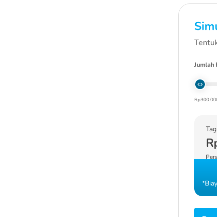
Simu
Tentuk
Jumlah 
Rp300.00
Tag
R
Pers
*Bia