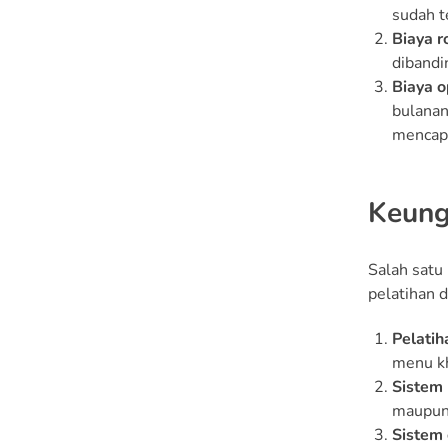
sudah t
Biaya r
dibandin
Biaya o
bulanan
mencapa
Keung
Salah satu
pelatihan 
Pelati
menu kh
Sistem
maupun 
Sistem 