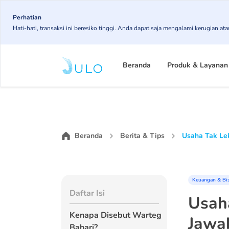
Skip
Perhatian
to
Hati-hati, transaksi ini beresiko tinggi. Anda dapat saja mengalami kerugian 
main
content
Main
Beranda
Produk & Layanan
navigation
Beranda
Berita & Tips
Usaha Tak Lek
Keuangan & Bi
Daftar Isi
Usah
Kenapa Disebut Warteg
Jawa
Bahari?