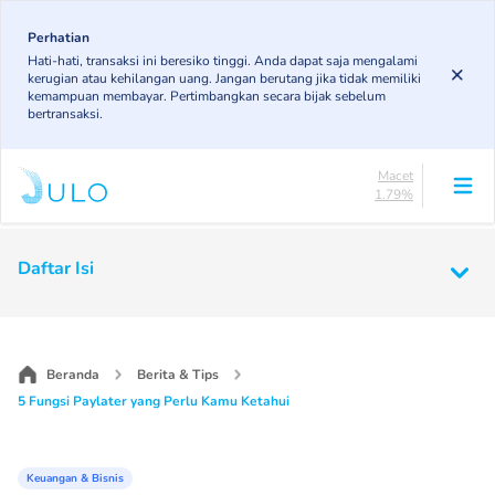
Skip
85.19%
to
Perhatian
DPK
Hati-hati, transaksi ini beresiko tinggi. Anda dapat saja mengalami
3.43%
main
kerugian atau kehilangan uang. Jangan berutang jika tidak memiliki
KL
content
kemampuan membayar. Pertimbangkan secara bijak sebelum
4.85%
bertransaksi.
Diragukan
4.75%
Macet
1.79%
Lancar
85.19%
Main
DPK
Daftar Isi
3.43%
navigation
KL
4.85%
Diragukan
4.75%
Beranda
Berita & Tips
Macet
5 Fungsi Paylater yang Perlu Kamu Ketahui
1.79%
Keuangan & Bisnis