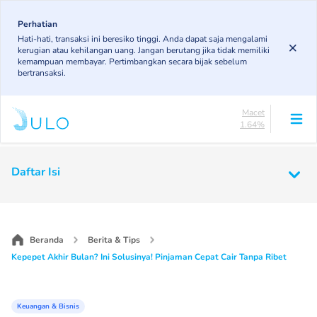
Skip
84.16%
to
Perhatian
DPK
Hati-hati, transaksi ini beresiko tinggi. Anda dapat saja mengalami
4.92%
main
kerugian atau kehilangan uang. Jangan berutang jika tidak memiliki
KL
content
kemampuan membayar. Pertimbangkan secara bijak sebelum
4.89%
bertransaksi.
Diragukan
4.4%
Macet
1.64%
Lancar
84.16%
Main
DPK
Daftar Isi
4.92%
navigation
KL
4.89%
Diragukan
4.4%
Beranda
Berita & Tips
Macet
Kepepet Akhir Bulan? Ini Solusinya! Pinjaman Cepat Cair Tanpa Ribet
1.64%
Keuangan & Bisnis