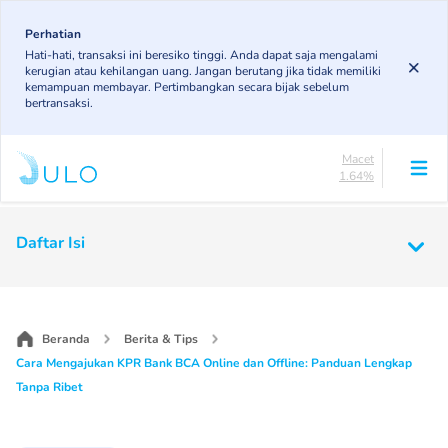
Skip
84.16%
to
Perhatian
DPK
Hati-hati, transaksi ini beresiko tinggi. Anda dapat saja mengalami
4.92%
main
kerugian atau kehilangan uang. Jangan berutang jika tidak memiliki
KL
content
kemampuan membayar. Pertimbangkan secara bijak sebelum
4.89%
bertransaksi.
Diragukan
4.4%
Macet
1.64%
Lancar
84.16%
Main
DPK
Daftar Isi
4.92%
navigation
KL
4.89%
Diragukan
4.4%
Beranda
Berita & Tips
Macet
Cara Mengajukan KPR Bank BCA Online dan Offline: Panduan Lengkap
1.64%
Tanpa Ribet