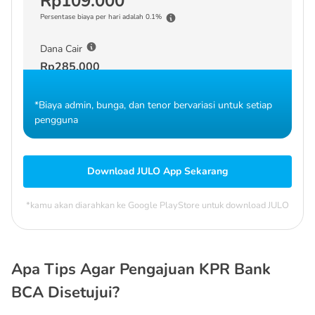
Rp109.000
Persentase biaya per hari adalah 0.1%
Dana Cair
Rp285.000
*Biaya admin, bunga, dan tenor bervariasi untuk setiap
pengguna
Download JULO App Sekarang
*kamu akan diarahkan ke Google PlayStore untuk download JULO
Apa Tips Agar Pengajuan KPR Bank
BCA Disetujui?