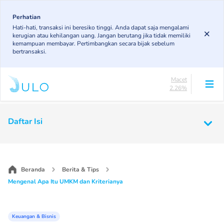
Skip
84.21%
to
Perhatian
DPK
Hati-hati, transaksi ini beresiko tinggi. Anda dapat saja mengalami
3.78%
main
kerugian atau kehilangan uang. Jangan berutang jika tidak memiliki
KL
content
kemampuan membayar. Pertimbangkan secara bijak sebelum
5.37%
bertransaksi.
Diragukan
4.37%
Macet
2.26%
Lancar
84.21%
Main
DPK
Daftar Isi
3.78%
navigation
KL
5.37%
Diragukan
4.37%
Beranda
Berita & Tips
Macet
Mengenal Apa Itu UMKM dan Kriterianya
2.26%
Keuangan & Bisnis