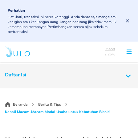
Skip
84.21%
to
Perhatian
DPK
Hati-hati, transaksi ini beresiko tinggi. Anda dapat saja mengalami
3.78%
main
kerugian atau kehilangan uang. Jangan berutang jika tidak memiliki
KL
content
kemampuan membayar. Pertimbangkan secara bijak sebelum
5.37%
bertransaksi.
Diragukan
4.37%
Macet
2.26%
Lancar
84.21%
Main
DPK
Daftar Isi
3.78%
navigation
KL
5.37%
Diragukan
4.37%
Beranda
Berita & Tips
Macet
Kenali Macam-Macam Modal Usaha untuk Kebutuhan Bisnis!
2.26%