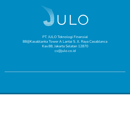
PT. JULO Teknologi Finansial
88@Kasablanka Tower A Lantai 5. Jl. Raya Casablanca
Kav.88, Jakarta Selatan 12870
cs@julo.co.id
© 2025 JULO adalah merek milik PT. JULO Teknologi Finansial.
Terdaftar pada Direktorat Jendral Kekayaan Intelektual Republik
Indonesia.