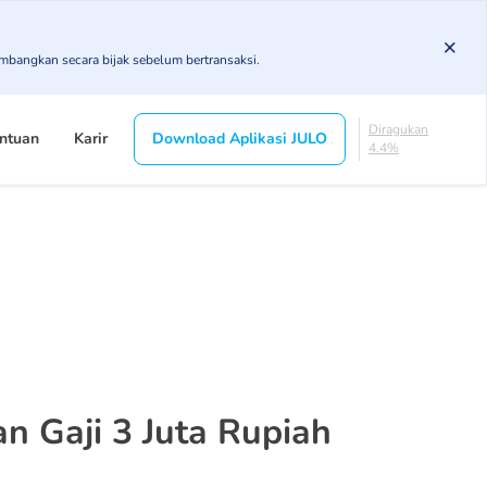
4.92%
KL
imbangkan secara bijak sebelum bertransaksi.
4.89%
Diragukan
4.4%
Macet
ntuan
Karir
Download Aplikasi JULO
1.64%
Lancar
84.16%
DPK
4.92%
KL
4.89%
Diragukan
4.4%
Macet
1.64%
n Gaji 3 Juta Rupiah