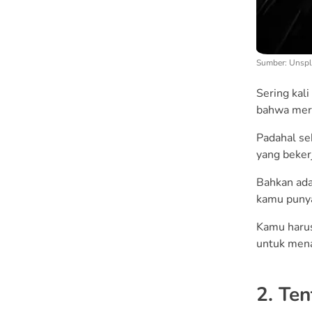
Sumber: Unsp
Sering kali
bahwa mere
Padahal se
yang beker
Bahkan ada
kamu punya
Kamu harus
untuk mena
2. Te