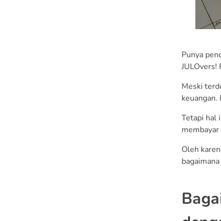
Secara Detail
7. Jangan Tunda Bayar
Utang
Punya pend
8. Hindari Penggunaan
JULOvers! P
Kredit
Meski terd
9. Memanfaatkan Promo
keuangan. 
10. Dapatkan
Tetapi hal 
Penghasilan Tambahan
membayar u
11. Mulailah
Oleh karen
Berinvestasi
bagaimana 
12. Evaluasi Keuangan
Secara Berkala
Baga