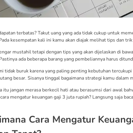
apatan terbatas? Takut uang yang ada tidak cukup untuk meme
ada kesempatan kali ini kamu akan diajak melihat tips dan tri
engar mustahil tetapi dengan tips yang akan dijelaskan di ba
Pastinya ada beberapa barang yang pembeliannya harus ditun
ini tidak buruk karena yang paling penting kebutuhan tercukup
tang besar. Sisanya tinggal bagaimana strategi kamu dalam 
a itu jangan merasa berkecil hati atau berasumsi dari awal ba
cara mengatur keuangan gaji 3 juta rupiah? Langsung saja baca 
imana Cara Mengatur Keuangan