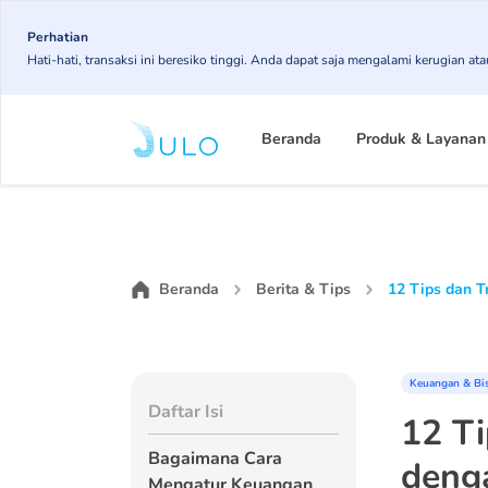
Skip
Perhatian
to
Hati-hati, transaksi ini beresiko tinggi. Anda dapat saja mengalami kerugian 
main
content
Main
Beranda
Produk & Layanan
navigation
Beranda
Berita & Tips
12 Tips dan T
Keuangan & Bi
Daftar Isi
12 Ti
Bagaimana Cara
deng
Mengatur Keuangan