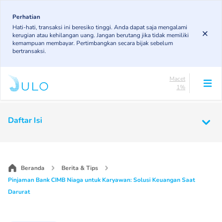
Skip
83.19%
to
Perhatian
DPK
Hati-hati, transaksi ini beresiko tinggi. Anda dapat saja mengalami
5.78%
main
kerugian atau kehilangan uang. Jangan berutang jika tidak memiliki
KL
content
kemampuan membayar. Pertimbangkan secara bijak sebelum
4.96%
bertransaksi.
Diragukan
5.07%
Macet
1%
Lancar
83.19%
Main
DPK
Daftar Isi
5.78%
navigation
KL
4.96%
Diragukan
5.07%
Beranda
Berita & Tips
Macet
Pinjaman Bank CIMB Niaga untuk Karyawan: Solusi Keuangan Saat
1%
Darurat