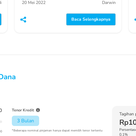
i
20 Mei 2022
Darwin
Baca Selengkapnya
 Dana
0
Tenor Kredit
Tagihan 
3 Bulan
Rp10
Persentase
*Beberapa nominal pinjaman hanya dapat memilih tenor tertentu
00
0.1%