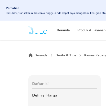
Skip
to
Perhatian
Hati-hati, transaksi ini beresiko tinggi. Anda dapat saja mengalami kerugian 
main
content
Main
navigation
Beranda
Produk & Layanan
Beranda
Berita & Tips
Kamus Keuan
Daftar Isi
Definisi Harga