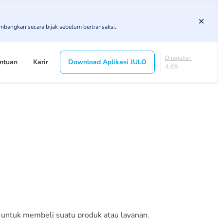
DPK
4.92%
KL
imbangkan secara bijak sebelum bertransaksi.
4.89%
Diragukan
4.4%
Macet
ntuan
Karir
Download Aplikasi JULO
1.64%
Lancar
84.16%
DPK
4.92%
KL
4.89%
Diragukan
4.4%
Macet
1.64%
 untuk membeli suatu produk atau layanan.