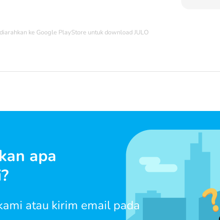
diarahkan ke Google PlayStore untuk download JULO
kan apa
i?
ami atau kirim email pada