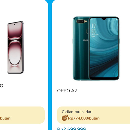
5G
OPPO A7
Cicilan mulai dari
/bulan
Rp774.000/bulan
Rp2.699.999