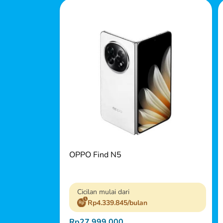
OPPO Find N5
Cicilan mulai dari
Rp4.339.845/bulan
Rp27.999.000