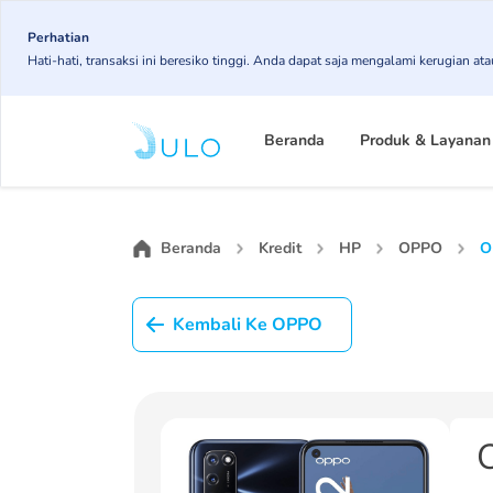
Skip
to
Perhatian
Hati-hati, transaksi ini beresiko tinggi. Anda dapat saja mengalami kerugian 
main
content
Main
navigation
Beranda
Produk & Layanan
Beranda
Kredit
HP
OPPO
O
Kembali Ke OPPO