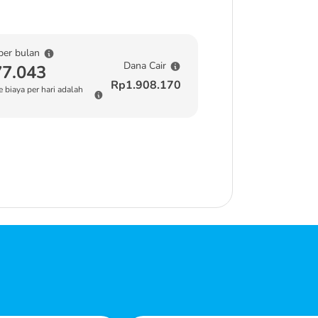
per bulan
Dana Cair
7.043
Rp1.908.170
 biaya per hari adalah