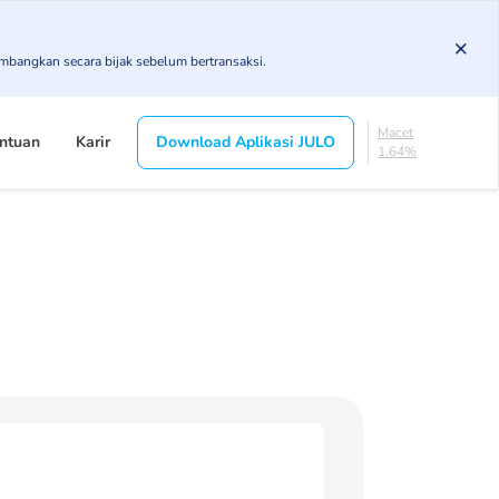
4.92%
KL
imbangkan secara bijak sebelum bertransaksi.
4.89%
Diragukan
4.4%
Macet
ntuan
Karir
Download Aplikasi JULO
1.64%
Lancar
84.16%
DPK
4.92%
KL
4.89%
Diragukan
4.4%
Macet
1.64%