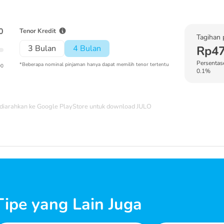
0
Tenor Kredit
Tagihan 
3 Bulan
4 Bulan
Rp47
Persentase
*Beberapa nominal pinjaman hanya dapat memilih tenor tertentu
00
0.1%
diarahkan ke Google PlayStore untuk download JULO
ipe yang Lain Juga