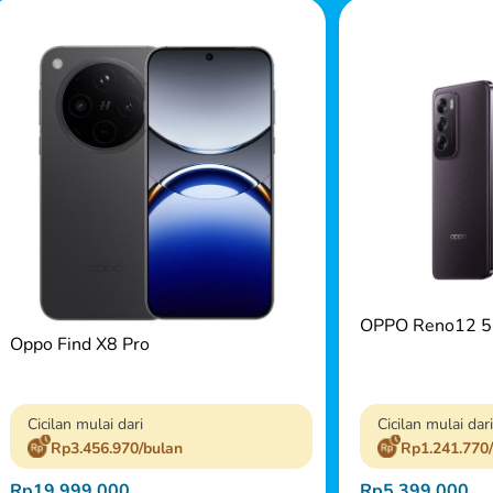
OPPO Reno12 
Oppo Find X8 Pro
Cicilan mulai dari
Cicilan mulai dari
Rp3.456.970/bulan
Rp1.241.770
Rp19.999.000
Rp5.399.000