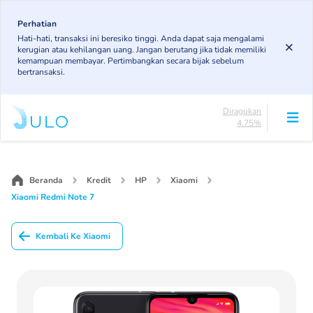
Skip
to
Perhatian
Lancar
Hati-hati, transaksi ini beresiko tinggi. Anda dapat saja mengalami
85.19%
main
kerugian atau kehilangan uang. Jangan berutang jika tidak memiliki
DPK
content
kemampuan membayar. Pertimbangkan secara bijak sebelum
3.43%
bertransaksi.
KL
4.85%
Diragukan
4.75%
Macet
Main
1.79%
navigation
Lancar
85.19%
Beranda
Kredit
HP
Xiaomi
DPK
Xiaomi Redmi Note 7
3.43%
KL
4.85%
Kembali Ke Xiaomi
Diragukan
4.75%
Macet
1.79%