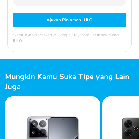
Ajukan Pinjaman JULO
*kamu akan diarahkan ke Google PlayStore untuk download
JULO
Mungkin Kamu Suka Tipe yang Lain
Juga