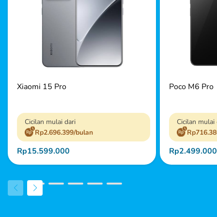
Xiaomi 15 Pro
Poco M6 Pro
Cicilan mulai dari
Cicilan mulai 
Rp2.696.399/bulan
Rp716.38
Rp15.599.000
Rp2.499.000