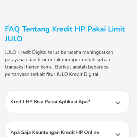
FAQ Tentang Kredit HP Pakai Limit
JULO
JULO Kredit Digital terus berusaha meningkatkan
pelayanan dan fitur untuk mempermudah setiap
transaksi harian kamu. Berikut adalah beberapa
pertanyaan terkait fitur JULO Kredit Digital.
Kredit HP Bisa Pakai Aplikasi Apa?
Kamu dapat menggunakan aplikasi JULO Kredit Digital
untuk
kredit HP
. JULO memberikan limit kredit yang bisa
digunakan untuk membeli berbagai produk HP tanpa harus
memiliki kartu kredit.
Apa Saja Keuntungan Kredit HP Online