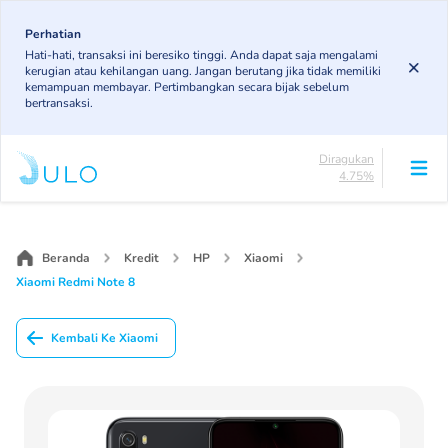
Skip
to
Perhatian
Lancar
Hati-hati, transaksi ini beresiko tinggi. Anda dapat saja mengalami
85.19%
main
kerugian atau kehilangan uang. Jangan berutang jika tidak memiliki
DPK
content
kemampuan membayar. Pertimbangkan secara bijak sebelum
3.43%
bertransaksi.
KL
4.85%
Diragukan
4.75%
Macet
Main
1.79%
navigation
Lancar
85.19%
Beranda
Kredit
HP
Xiaomi
DPK
Xiaomi Redmi Note 8
3.43%
KL
4.85%
Kembali Ke Xiaomi
Diragukan
4.75%
Macet
1.79%