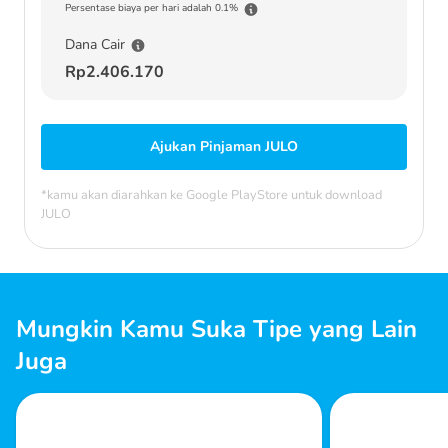
Persentase biaya per hari adalah 0.1%
Dana Cair
Rp2.406.170
Ajukan Pinjaman JULO
*kamu akan diarahkan ke Google PlayStore untuk download
JULO
Mungkin Kamu Suka Tipe yang Lain
Juga