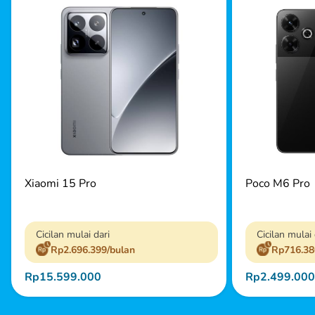
Xiaomi 15 Pro
Poco M6 Pro
Cicilan mulai dari
Cicilan mulai 
Rp2.696.399/bulan
Rp716.38
Rp15.599.000
Rp2.499.000