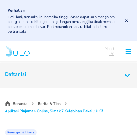
Skip
83.19%
to
Perhatian
DPK
Hati-hati, transaksi ini beresiko tinggi. Anda dapat saja mengalami
5.78%
main
kerugian atau kehilangan uang. Jangan berutang jika tidak memiliki
KL
content
kemampuan membayar. Pertimbangkan secara bijak sebelum
4.96%
bertransaksi.
Diragukan
5.07%
Macet
1%
Lancar
83.19%
Main
DPK
Daftar Isi
5.78%
navigation
KL
4.96%
Diragukan
5.07%
Beranda
Berita & Tips
Macet
Aplikasi Pinjaman Online, Simak 7 Kelebihan Pakai JULO!
1%
Keuangan & Bisnis