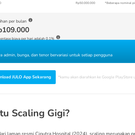
0
Rp50.000.000
*Beberapa nominal pi
ihan per bulan
p109.000
entase biaya per hari adalah 0.1%
ya admin, bunga, dan tenor bervariasi untuk setiap pengguna
load JULO App Sekarang
*kamu akan diarahkan ke Google PlayStore
tu Scaling Gigi?
ari laman resmi Ciputra Hospital (2024), scaling merupakan p