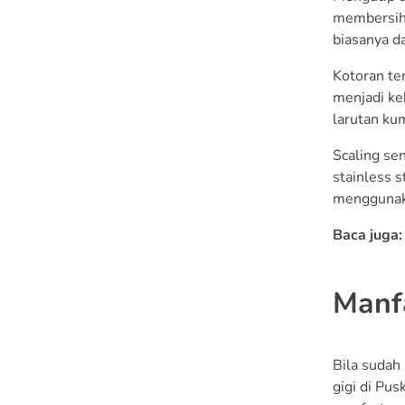
membersihk
biasanya d
Kotoran te
menjadi ke
larutan ku
Scaling se
stainless 
menggunakan
Baca juga
Manfa
Bila sudah
gigi di Pu