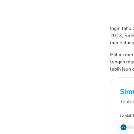
Fasilitas Kesehatan
1. Estimasi Biaya Scaling
Gigi di Puskesmas
Ingin tahu 
2. Estimasi Biaya Scaling
2023, 56% 
Gigi di Klinik
mendatangi
3. Estimasi Scaling Gigi
Hal ini me
di Rumah Sakit
tengah mas
lebih jauh 
Kamu Membutuhkan
Dana Scaling Darurat?
Simu
Tentuk
Jumlah 