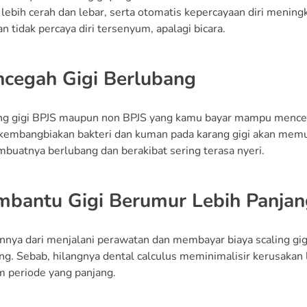
lebih cerah dan lebar, serta otomatis kepercayaan diri menin
n tidak percaya diri tersenyum, apalagi bicara.
ncegah Gigi Berlubang
ing gigi BPJS maupun non BPJS yang kamu bayar mampu menceg
kembangbiakan bakteri dan kuman pada karang gigi akan memud
buatnya berlubang dan berakibat sering terasa nyeri.
mbantu Gigi Berumur Lebih Panjan
innya dari menjalani perawatan dan membayar biaya scaling gig
ng. Sebab, hilangnya dental calculus meminimalisir kerusakan l
m periode yang panjang.