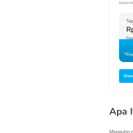
Rp300.00
Tag
R
Pers
*Bia
Down
Apa I
Mengutip d