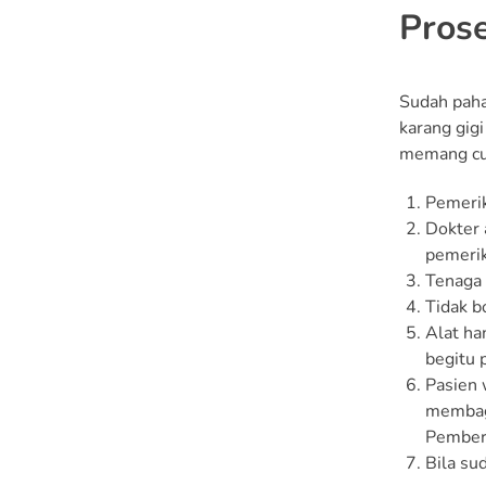
Prose
Sudah paha
karang gigi
memang cuk
Pemerik
Dokter 
pemerik
Tenaga 
Tidak b
Alat ha
begitu 
Pasien 
membagi
Pembers
Bila su