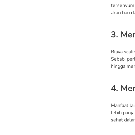
tersenyum 
akan bau da
3. Me
Biaya scal
Sebab, per
hingga mem
4. Me
Manfaat la
lebih panja
sehat dala