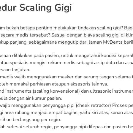
dur Scaling Gigi
m bukan betapa penting melakukan tindakan scaling gigi? B
 secara medis tersebut? Sesuai dengan biaya scaling gigi di kli
up panjang, sebagaimana mengutip dari laman MyDents beri
saan dilakukan pada pasien, untuk mengetahui kondisi keparah
atau spesialis mengisi rekam medis sebagai arsip data dan acu
saan lanjutan.
medis wajib menggunakan masker dan sarung tangan selama t
oleh memakai perhiasan ataupun aksesoris lainnya.
nd instruments (scaling konvensional) dan ultrasonic instrument
pula dengan air kumur pasien.
wajib menggunakan penyangga pipi (cheek retractor) Proses p
 area rahang menjadi empat bagian, yaitu kiri atas, kanan atas
ihan berlangsung per regio.
dah selesai seluruh regio, penyangga pipi dilepas dan pasien 