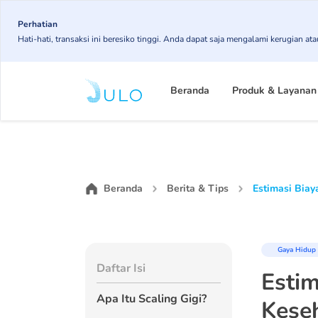
Skip
Perhatian
to
Hati-hati, transaksi ini beresiko tinggi. Anda dapat saja mengalami kerugian 
main
content
Main
Beranda
Produk & Layanan
navigation
Beranda
Berita & Tips
Estimasi Biay
Gaya Hidup
Daftar Isi
Estim
Apa Itu Scaling Gigi?
Kese