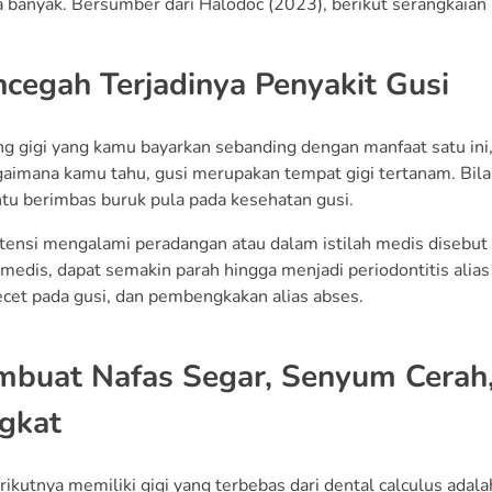
 banyak. Bersumber dari Halodoc (2023), berikut serangkaian
ncegah Terjadinya Penyakit Gusi
ing gigi yang kamu bayarkan sebanding dengan manfaat satu ini
gaimana kamu tahu, gusi merupakan tempat gigi tertanam. Bi
entu berimbas buruk pula pada kesehatan gusi.
tensi mengalami peradangan atau dalam istilah medis disebut gi
medis, dapat semakin parah hingga menjadi periodontitis alias 
lecet pada gusi, dan pembengkakan alias abses.
mbuat Nafas Segar, Senyum Cerah, 
gkat
ikutnya memiliki gigi yang terbebas dari dental calculus adala