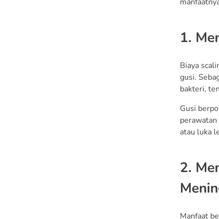
manfaatnya
1. Me
Biaya scal
gusi. Seba
bakteri, t
Gusi berpo
perawatan 
atau luka 
2. Me
Menin
Manfaat ber