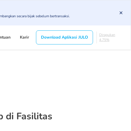
DPK
3.43%
KL
imbangkan secara bijak sebelum bertransaksi.
4.85%
Diragukan
4.75%
Macet
ntuan
Karir
Download Aplikasi JULO
1.79%
Lancar
85.19%
DPK
3.43%
KL
4.85%
Diragukan
4.75%
Macet
1.79%
 di Fasilitas