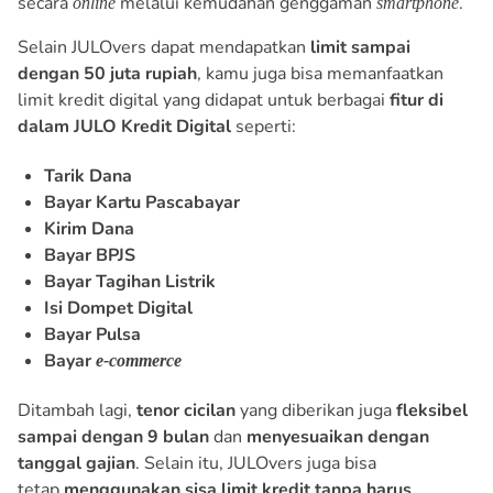
secara
melalui kemudahan genggaman
.
online
smartphone
Selain JULOvers dapat mendapatkan
limit sampai
dengan 50 juta rupiah
, kamu juga bisa memanfaatkan
limit kredit digital yang didapat untuk berbagai
fitur di
dalam JULO Kredit Digital
seperti:
Tarik Dana
Bayar Kartu Pascabayar
Kirim Dana
Bayar BPJS
Bayar Tagihan Listrik
Isi Dompet Digital
Bayar Pulsa
Bayar
e-commerce
Ditambah lagi,
tenor cicilan
yang diberikan juga
fleksibel
sampai dengan 9 bulan
dan
menyesuaikan dengan
tanggal gajian
. Selain itu, JULOvers juga bisa
tetap
menggunakan sisa limit kredit
tanpa harus