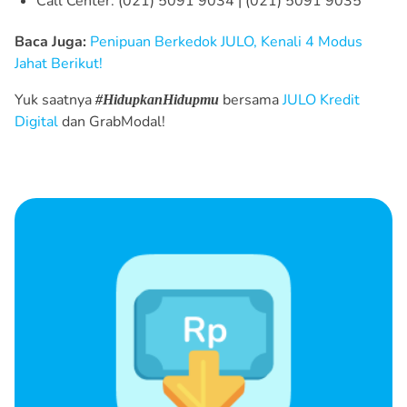
Call Center: (021) 5091 9034 | (021) 5091 9035
Baca Juga:
Penipuan Berkedok JULO, Kenali 4 Modus
Jahat Berikut!
Yuk saatnya
bersama
JULO Kredit
#HidupkanHidupmu
Digital
dan GrabModal!