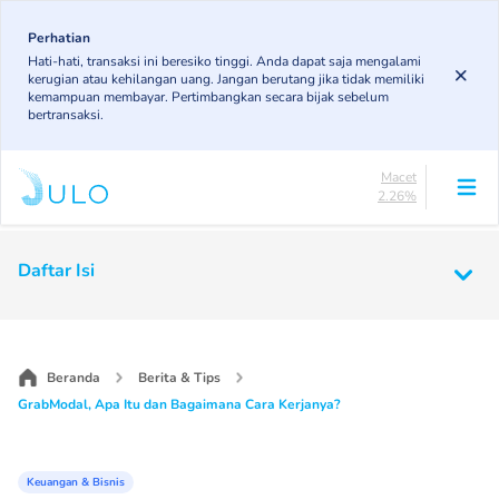
DPK
Skip
3.78%
to
Perhatian
KL
Hati-hati, transaksi ini beresiko tinggi. Anda dapat saja mengalami
main
5.37%
kerugian atau kehilangan uang. Jangan berutang jika tidak memiliki
Diragukan
content
kemampuan membayar. Pertimbangkan secara bijak sebelum
4.37%
bertransaksi.
Macet
2.26%
Lancar
84.21%
DPK
3.78%
Main
Daftar Isi
KL
5.37%
navigation
Diragukan
4.37%
Macet
2.26%
Beranda
Berita & Tips
GrabModal, Apa Itu dan Bagaimana Cara Kerjanya?
Keuangan & Bisnis