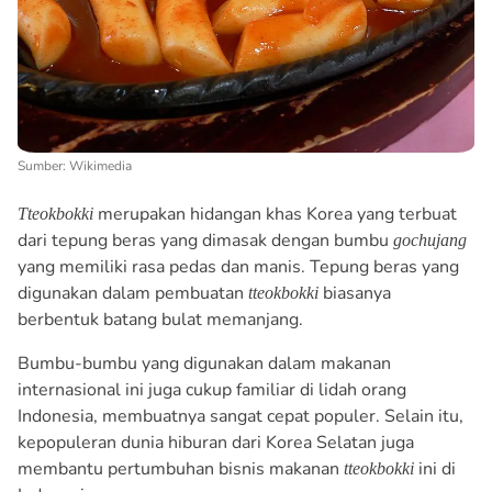
Sumber: Wikimedia
merupakan hidangan khas Korea yang terbuat
Tteokbokki
dari tepung beras yang dimasak dengan bumbu
gochujang
yang memiliki rasa pedas dan manis. Tepung beras yang
digunakan dalam pembuatan
biasanya
tteokbokki
berbentuk batang bulat memanjang.
Bumbu-bumbu yang digunakan dalam makanan
internasional ini juga cukup familiar di lidah orang
Indonesia, membuatnya sangat cepat populer. Selain itu,
kepopuleran dunia hiburan dari Korea Selatan juga
membantu pertumbuhan bisnis makanan
ini di
tteokbokki