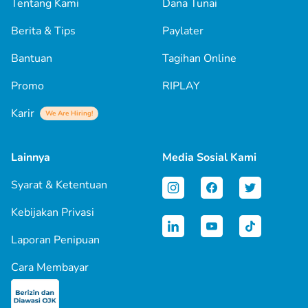
Tentang Kami
Dana Tunai
Berita & Tips
Paylater
Bantuan
Tagihan Online
Promo
RIPLAY
Karir
We Are Hiring!
Lainnya
Media Sosial Kami
Syarat & Ketentuan
Kebijakan Privasi
Laporan Penipuan
Cara Membayar