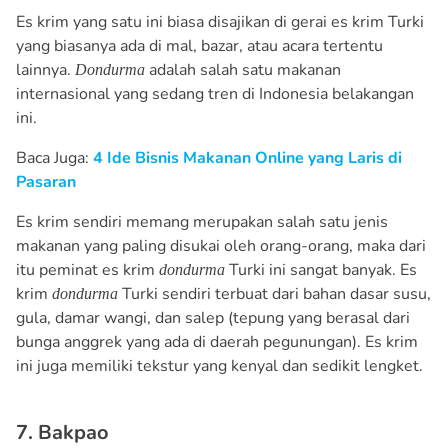
Es krim yang satu ini biasa disajikan di gerai es krim Turki
yang biasanya ada di mal, bazar, atau acara tertentu
lainnya.
adalah salah satu makanan
Dondurma
internasional yang sedang tren di Indonesia belakangan
ini.
Baca Juga:
4 Ide Bisnis Makanan Online yang Laris di
Pasaran
Es krim sendiri memang merupakan salah satu jenis
makanan yang paling disukai oleh orang-orang, maka dari
itu peminat es krim
Turki ini sangat banyak. Es
dondurma
krim
Turki sendiri terbuat dari bahan dasar susu,
dondurma
gula, damar wangi, dan salep (tepung yang berasal dari
bunga anggrek yang ada di daerah pegunungan). Es krim
ini juga memiliki tekstur yang kenyal dan sedikit lengket.
7. Bakpao