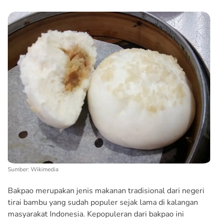
Sumber: Wikimedia
Bakpao merupakan jenis makanan tradisional dari negeri
tirai bambu yang sudah populer sejak lama di kalangan
masyarakat Indonesia. Kepopuleran dari bakpao ini