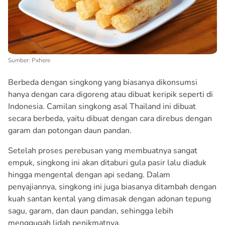
Sumber: Pxhere
Berbeda dengan singkong yang biasanya dikonsumsi
hanya dengan cara digoreng atau dibuat keripik seperti di
Indonesia. Camilan singkong asal Thailand ini dibuat
secara berbeda, yaitu dibuat dengan cara direbus dengan
garam dan potongan daun pandan.
Setelah proses perebusan yang membuatnya sangat
empuk, singkong ini akan ditaburi gula pasir lalu diaduk
hingga mengental dengan api sedang. Dalam
penyajiannya, singkong ini juga biasanya ditambah dengan
kuah santan kental yang dimasak dengan adonan tepung
sagu, garam, dan daun pandan, sehingga lebih
menggugah lidah penikmatnya.