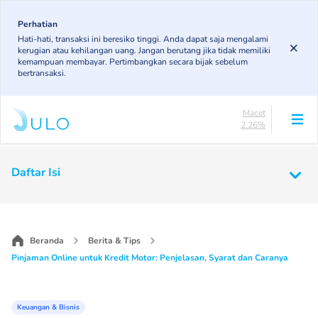
Skip
84.21%
to
Perhatian
DPK
Hati-hati, transaksi ini beresiko tinggi. Anda dapat saja mengalami
3.78%
main
kerugian atau kehilangan uang. Jangan berutang jika tidak memiliki
KL
content
kemampuan membayar. Pertimbangkan secara bijak sebelum
5.37%
bertransaksi.
Diragukan
4.37%
Macet
2.26%
Lancar
84.21%
Main
DPK
Daftar Isi
3.78%
navigation
KL
5.37%
Diragukan
4.37%
Beranda
Berita & Tips
Macet
Pinjaman Online untuk Kredit Motor: Penjelasan, Syarat dan Caranya
2.26%
Keuangan & Bisnis