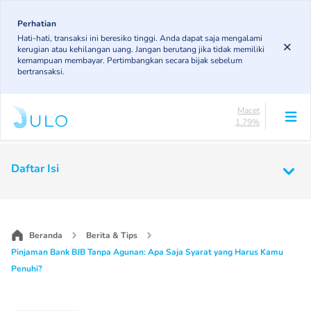
Skip
85.19%
to
Perhatian
DPK
Hati-hati, transaksi ini beresiko tinggi. Anda dapat saja mengalami
3.43%
main
kerugian atau kehilangan uang. Jangan berutang jika tidak memiliki
KL
content
kemampuan membayar. Pertimbangkan secara bijak sebelum
4.85%
bertransaksi.
Diragukan
4.75%
Macet
1.79%
Lancar
85.19%
Main
DPK
Daftar Isi
3.43%
navigation
KL
4.85%
Diragukan
4.75%
Beranda
Berita & Tips
Macet
Pinjaman Bank BJB Tanpa Agunan: Apa Saja Syarat yang Harus Kamu
1.79%
Penuhi?