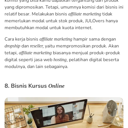
komisi yang bisa kamu dapatkan tergantung dari produk
yang dipromosikan. Tetapi, umumnya komisi dari bisnis ini
relatif besar. Melakukan bisnis
tidak
affiliate marketing
memerlukan modal untuk stok produk, JULOvers hanya
membutuhkan modal untuk kuota internet.
Cara kerja bisnis
hampir sama dengan
affiliate marketing
dan
yaitu mempromosikan produk. Akan
dropship
reseller,
tetapi,
biasanya menjual produk-produk
affiliate marketing
digital seperti jasa web
pelatihan digital beserta
hosting,
modulnya, dan lain sebagainya.
8. Bisnis Kursus
Online