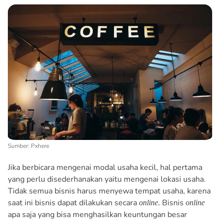
Sumber: Pxhere
Jika berbicara mengenai modal usaha kecil, hal pertama
yang perlu disederhanakan yaitu mengenai lokasi usaha.
Tidak semua bisnis harus menyewa tempat usaha, karena
saat ini bisnis dapat dilakukan secara
Bisnis
online.
online
apa saja yang bisa menghasilkan keuntungan besar