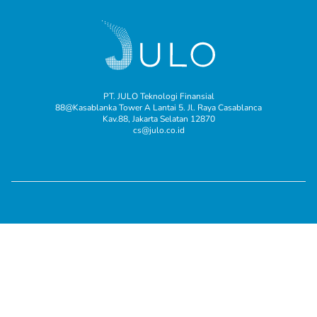
PT. JULO Teknologi Finansial
88@Kasablanka Tower A Lantai 5. Jl. Raya Casablanca
Kav.88, Jakarta Selatan 12870
cs@julo.co.id
© 2025 JULO adalah merek milik PT. JULO Teknologi Finansial.
Terdaftar pada Direktorat Jendral Kekayaan Intelektual Republik
Indonesia.