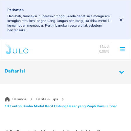
Skip
83.14%
to
Perhatian
DPK
Hati-hati, transaksi ini beresiko tinggi. Anda dapat saja mengalami
5.97%
main
kerugian atau kehilangan uang. Jangan berutang jika tidak memiliki
KL
content
kemampuan membayar. Pertimbangkan secara bijak sebelum
4.91%
bertransaksi.
Diragukan
5.03%
Macet
0.95%
Lancar
83.14%
Main
DPK
Daftar Isi
5.97%
navigation
KL
4.91%
Diragukan
5.03%
Beranda
Berita & Tips
Macet
10 Contoh Usaha Modal Kecil Untung Besar yang Wajib Kamu Coba!
0.95%