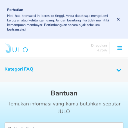
Skip
to
Perhatian
Lancar
Hati-hati, transaksi ini beresiko tinggi. Anda dapat saja mengalami
85.19%
main
kerugian atau kehilangan uang. Jangan berutang jika tidak memiliki
DPK
content
kemampuan membayar. Pertimbangkan secara bijak sebelum
3.43%
bertransaksi.
KL
4.85%
Diragukan
4.75%
Macet
Main
1.79%
navigation
Kategori FAQ
Lancar
85.19%
Beranda
Bantuan
FAQ Dana Tunai
DPK
3.43%
Bantuan
KL
4.85%
Temukan informasi yang kamu butuhkan seputar
Diragukan
4.75%
JULO
Macet
1.79%