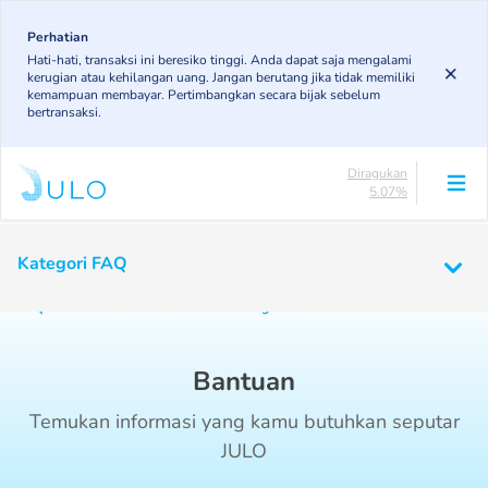
Skip
to
Perhatian
Lancar
Hati-hati, transaksi ini beresiko tinggi. Anda dapat saja mengalami
83.19%
main
kerugian atau kehilangan uang. Jangan berutang jika tidak memiliki
DPK
content
kemampuan membayar. Pertimbangkan secara bijak sebelum
5.78%
bertransaksi.
KL
4.96%
Diragukan
5.07%
Macet
Main
1%
navigation
Kategori FAQ
Lancar
83.19%
Beranda
Bantuan
DPK
FAQ Keamanan Akun & Mekanisme Pengaduan
5.78%
KL
4.96%
Bantuan
Diragukan
5.07%
Temukan informasi yang kamu butuhkan seputar
Macet
JULO
1%