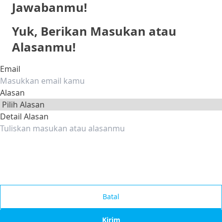
Jawabanmu!
Apakah jawaban ini membantu?
Yuk, Berikan Masukan atau
Penilaian kamu dapat membantu meningkatkan kualitas
Alasanmu!
pertanyaan dan jawaban ini
Email
Ya
Tidak
Alasan
Detail Alasan
Batal