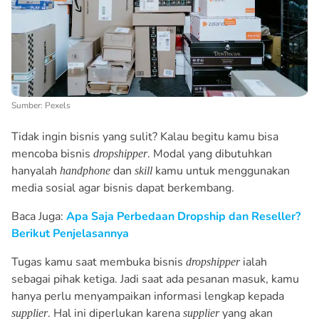
Sumber: Pexels
Tidak ingin bisnis yang sulit? Kalau begitu kamu bisa
mencoba bisnis
. Modal yang dibutuhkan
dropshipper
hanyalah
dan
kamu untuk menggunakan
handphone
skill
media sosial agar bisnis dapat berkembang.
Baca Juga:
Apa Saja Perbedaan Dropship dan Reseller?
Berikut Penjelasannya
Tugas kamu saat membuka bisnis
ialah
dropshipper
sebagai pihak ketiga. Jadi saat ada pesanan masuk, kamu
hanya perlu menyampaikan informasi lengkap kepada
. Hal ini diperlukan karena
yang akan
supplier
supplier