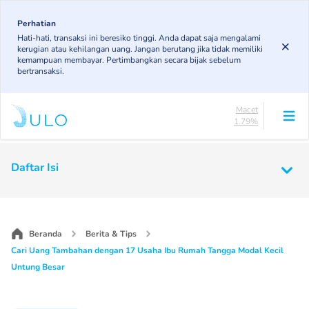
Skip
85.19%
to
Perhatian
DPK
Hati-hati, transaksi ini beresiko tinggi. Anda dapat saja mengalami
3.43%
main
kerugian atau kehilangan uang. Jangan berutang jika tidak memiliki
KL
content
kemampuan membayar. Pertimbangkan secara bijak sebelum
4.85%
bertransaksi.
Diragukan
4.75%
Macet
1.79%
Lancar
85.19%
Main
DPK
Daftar Isi
3.43%
navigation
KL
4.85%
Diragukan
4.75%
Beranda
Berita & Tips
Macet
Cari Uang Tambahan dengan 17 Usaha Ibu Rumah Tangga Modal Kecil
1.79%
Untung Besar